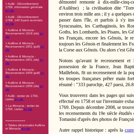
démontré remonte à dix-mille-cinq-
> Aullé - Dénombrement
d'Aullène) ; la civilisation dite "Torr
1769, information générale
o> clic
environ trois mille ans ; il y a quelque
> Aullé - Dénombrement
passer dans l'île, et parfois à s'y ins
1769, 140 foyers recensés
o> clic
Syracusains, les Carthaginois, les Ro
> Aullène & Monacia -
Goths, les Lombards, les Pisans, les Gé
Recensement 1818 (xls)
o>
clic
les Français, encore les Génois, le r
toujours les Génois et finalement les Fr
> Aullène & Monacia -
Recensement 1851 (pdf)
o>
la Corse aux Génois. Ou alors c'est Gên
clic
> Aullène & Monacia -
Notons qu'avant le recensement et l
Recensement 1851 (xls)
o>
clic
possession de la France, Jean Bapt
> Aullène & Monacia -
Maillebois, fit un recensement de la pop
Recensement 1856 (pdf)
o>
clic
les troupes françaises prêter main f
> Aullène & Monacia -
résumé : "333 parochje, 427 paesi, 26.8
Recensement 1856 (xls)
o>
clic
Vous trouverez dans les pages qui suiv
> Aullé - terrier de 1793,
cartes
o> clic
effectué en 1758 et sur l'inventaire exhau
> La Monacia - terrier de
1769. Depuis décembre 2008, se trouvent
1793, cartes
o> clic
les recensements du 19e siècle étudiés 
Tomasini d'après des photos de François
-----------
> Tables décennales Aullène
et Monacia
o> clic
Autre rappel historique : après la
conv