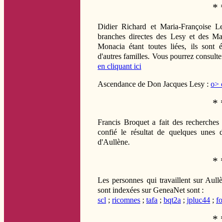
* 
Didier Richard et Maria-Françoise Le
branches directes des Lesy et des Mar
Monacia étant toutes liées, ils sont 
d'autres familles. Vous pourrez consulte
en cliquant ici
Ascendance de Don Jacques Lesy :
o> 
* 
Francis Broquet a fait des recherches 
confié le résultat de quelques unes d
d'Aullène.
* 
Les personnes qui travaillent sur Aull
sont indexées sur GeneaNet sont :
scl
;
ricomnes
;
tafa
;
bqt2a
;
jpluc44
;
fo
* 