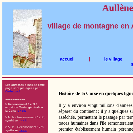
Aullène
village de montagne en 
accueil
|
le village
s
Les adresses e-mail de cette
page sont protégées par
Cerbermail
Histoire de la Corse en quelques lign
-----------
> Recensement 1769 /
Il y a environ vingt millions d'anné
extrait du Terrier général de
séparer du continent ; il y a quelques s
la Corse
o> clic
asséchée, permettant le passage par terr
> Aullé - Recensement 1758,
synthèse
o> clic
traces humaines dans l'île remonteraient
> Aullé - Recensement 1769,
premier établissement humain pérenne
synthèse
o> clic