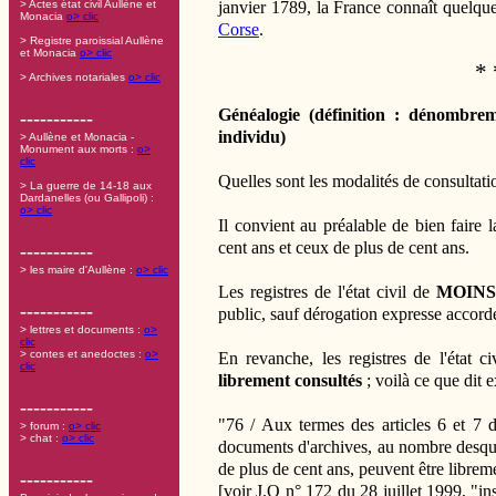
janvier 1789, la France connaît quelqu
> Actes état civil Aullène et
Monacia
o> clic
Corse
.
> Registre paroissial Aullène
et Monacia
o> clic
* 
> Archives notariales
o> clic
Généalogie (définition : dénombreme
-----------
individu)
> Aullène et Monacia -
Monument aux morts :
o>
clic
Quelles sont les modalités de consultatio
> La guerre de 14-18 aux
Dardanelles (ou Gallipoli) :
o> clic
Il convient au préalable de bien faire l
cent ans et ceux de plus de cent ans.
-----------
> les maire d'Aullène :
o> clic
Les registres de l'état civil de
MOINS
-----------
public, sauf dérogation expresse accord
> lettres et documents :
o>
clic
> contes et anedoctes :
o>
En revanche, les registres de l'état c
clic
librement consultés
; voilà ce que dit e
-----------
"76 / Aux termes des articles 6 et 7 d
> forum :
o> clic
> chat :
o> clic
documents d'archives, au nombre desquels
de plus de cent ans, peuvent être librem
-----------
[voir J.O n° 172 du 28 juillet 1999, "inst